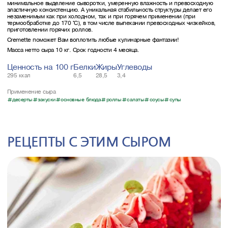
минимальное выделение сыворотки, умеренную влажность и превосходную
эластичную консистенцию. А уникальная стабильность структуры делает его
незаменимым как при холодном, так и при горячем применении (при
термообработке до 170 °С), в том числе выпекании превосходных чизкейков,
приготовлении горячих роллов.
Cremette поможет Вам воплотить любые кулинарные фантазии!
Масса нетто сыра 10 кг. Срок годности 4 месяца.
Ценность на 100 г
Белки
Жиры
Углеводы
295 ккал
6,5
28,5
3,4
Применение сыра
десерты
закуски
основные блюда
роллы
салаты
соусы
супы
РЕЦЕПТЫ С ЭТИМ СЫРОМ