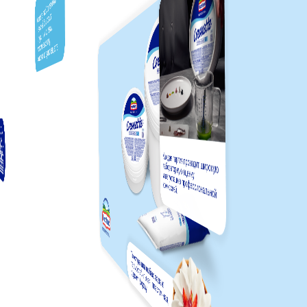
ный
еств.
Текстура для любых задач:
термостабильная, пластична
держит форму.