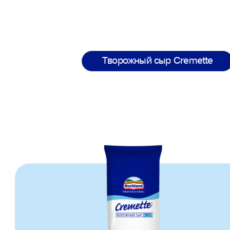
жиров). На поверхности сыр
может быть более плотным.
Творожный сыр Cremette