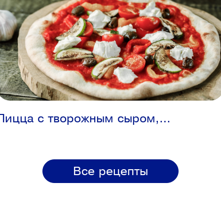
Пицца с творожным сыром,
болгарским перцем, помидорами
черри, цукини и маслинами
Все рецепты