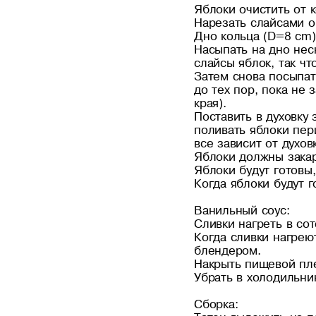
Яблоки очистить от 
Нарезать слайсами о
Дно кольца (D=8 cm)
Насыпать на дно нес
слайсы яблок, так чт
Затем снова посыпат
до тех пор, пока не
края).
Поставить в духовку 
поливать яблоки пер
все зависит от духов
Яблоки должны зака
Яблоки будут готовы,
Когда яблоки будут г
Ванильный соус:
Сливки нагреть в со
Когда сливки нагрею
блендером.
Накрыть пищевой пле
Убрать в холодильник
Сборка: