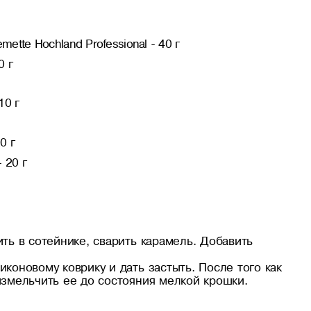
ette Hochland Professional - 40 г
0 г
10 г
0 г
 20 г
ить в сотейнике, сварить карамель. Добавить
коновому коврику и дать застыть. После того как
измельчить ее до состояния мелкой крошки.