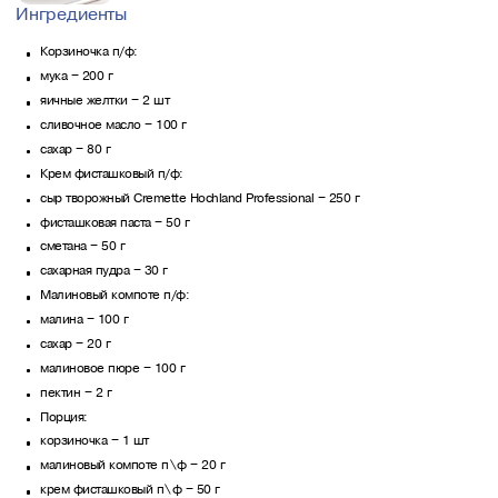
Ингредиенты
Корзиночка п/ф:
мука – 200 г
яичные желтки – 2 шт
сливочное масло – 100 г
сахар – 80 г
Крем фисташковый п/ф:
сыр творожный Cremette Hochland Professional – 250 г
фисташковая паста – 50 г
сметана – 50 г
сахарная пудра – 30 г
Малиновый компоте п/ф:
малина – 100 г
сахар – 20 г
малиновое пюре – 100 г
пектин – 2 г
Порция:
корзиночка – 1 шт
малиновый компоте п\ф – 20 г
крем фисташковый п\ф – 50 г