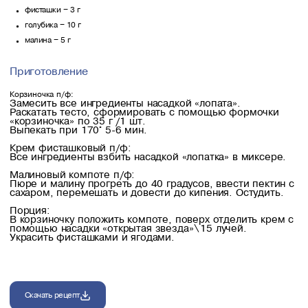
фисташки – 3 г
голубика – 10 г
малина – 5 г
Приготовление
Корзиночка п/ф:
Замесить все ингредиенты насадкой «лопата».
Раскатать тесто, сформировать с помощью формочки
«корзиночка» по 35 г /1 шт.
Выпекать при 170° 5-6 мин.
Крем фисташковый п/ф:
Все ингредиенты взбить насадкой «лопатка» в миксере.
Малиновый компоте п/ф:
Пюре и малину прогреть до 40 градусов, ввести пектин с
сахаром, перемешать и довести до кипения. Остудить.
Порция:
В корзиночку положить компоте, поверх отделить крем с
помощью насадки «открытая звезда»\15 лучей.
Украсить фисташками и ягодами.
Скачать рецепт