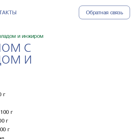
ТАКТЫ
Обратная связь
оладом и инжиром
МОМ С
ДОМ И
 г
100 г
00 г
00 г
мл