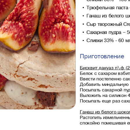
Трюфельная паста 
Ганаш из белого ш
Сыр творожный Crem
Сахарная пудра – 5
Сливки 33% - 60 м
Приготовление
Бисквит дакуаз п\ф (2
Белок с сахаром взбит
Ввести постепенно сах
Добавить миндальную 
Посыпать сахарной пуд
Выложить на силикон 4
Посыпать еще раз саха
Ганаш из белого шок
Растопить измельченны
спокойно помешивая ег