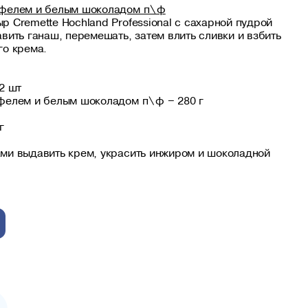
юфелем и белым шоколадом п\ф
 Cremette Hochland Professional с сахарной пудрой
вить ганаш, перемешать, затем влить сливки и взбить
го крема.
2 шт
фелем и белым шоколадом п\ф – 280 г
г
ми выдавить крем, украсить инжиром и шоколадной