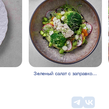
Зеленый салат с заправкой
из творожного соуса и
анчоуса