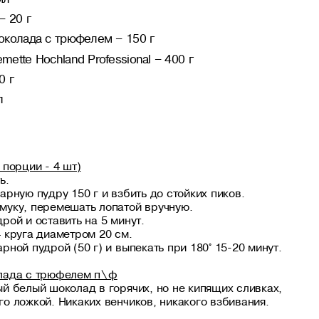
– 20 г
околада с трюфелем – 150 г
ette Hochland Professional – 400 г
0 г
л
 порции - 4 шт)
ь.
арную пудру 150 г и взбить до стойких пиков.
муку, перемешать лопатой вручную.
рой и оставить на 5 минут.
 круга диаметром 20 см.
рной пудрой (50 г) и выпекать при 180° 15-20 минут.
олада с трюфелем п\ф
й белый шоколад в горячих, но не кипящих сливках,
о ложкой. Никаких венчиков, никакого взбивания.