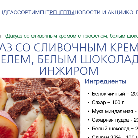
ЕНДЕ
АССОРТИМЕНТ
РЕЦЕПТЫ
НОВОСТИ И АКЦИИ
КОН
Дакуаз со сливочным кремом с трюфелем, белым шок
ы
АЗ СО СЛИВОЧНЫМ КРЕ
ЕЛЕМ, БЕЛЫМ ШОКОЛА
ИНЖИРОМ
Ингредиенты
Белок яичный – 200
Сахар – 100 г
Мука миндальная - 
Сахарная пудра - 2
Белый шоколад – 2
Сливки 33% - 100 