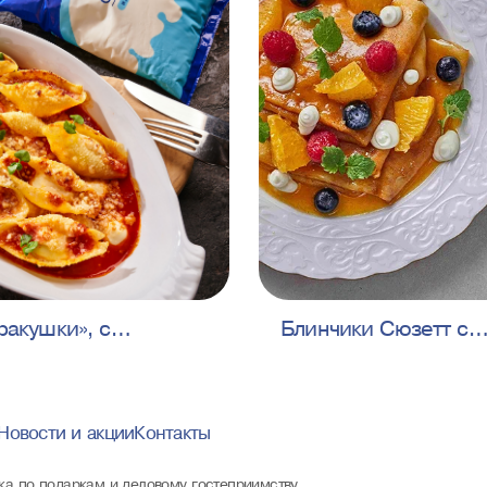
ракушки», с
Блинчики Сюзетт с
и, базиликом и
творожным соусом
ным творожным
Новости и акции
Контакты
ка по подаркам и деловому гостеприимству