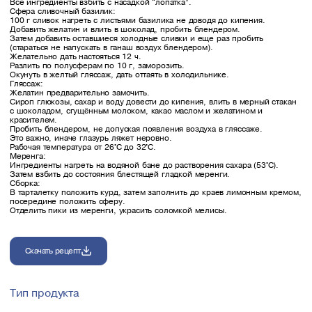
Все ингредиенты взбить с насадкой “лопатка”.
Сфера сливочный базилик:
100 г сливок нагреть с листьями базилика не доводя до кипения.
Добавить желатин и влить в шоколад, пробить блендером.
Затем добавить оставшиеся холодные сливки и еще раз пробить
(стараться не напускать в ганаш воздух блендером).
Желательно дать настояться 12 ч.
Разлить по полусферам по 10 г, заморозить.
Окунуть в желтый гляссаж, дать оттаять в холодильнике.
Гляссаж:
Желатин предварительно замочить.
Сироп глюкозы, сахар и воду довести до кипения, влить в мерный стакан
с шоколадом, сгущённым молоком, какао маслом и желатином и
красителем.
Пробить блендером, не допуская появления воздуха в гляссаже.
Это важно, иначе глазурь ляжет неровно.
Рабочая температура от 26°С до 32°С.
Меренга:
Ингредиенты нагреть на водяной бане до растворения сахара (53°С).
Затем взбить до состояния блестящей гладкой меренги.
Сборка:
В тарталетку положить курд, затем заполнить до краев лимонным кремом,
посередине положить сферу.
Отделить пики из меренги, украсить соломкой мелисы.
Скачать рецепт
Тип продукта