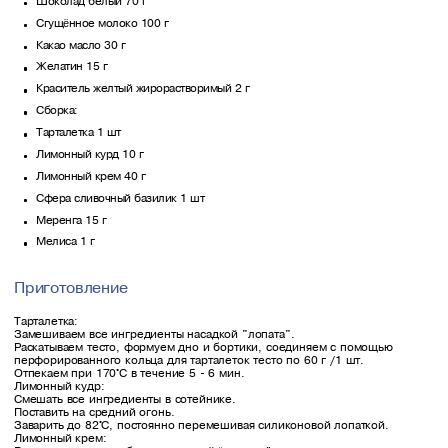
Шоколад белый 70 г
Сгущённое молоко 100 г
Какао масло 30 г
Желатин 15 г
Краситель желтый жирорастворимый 2 г
Сборка:
Тарталетка 1 шт
Лимонный курд 10 г
Лимонный крем 40 г
Сфера сливочный базилик 1 шт
Меренга 15 г
Мелиса 1 г
Приготовление
Тарталетка:
Замешиваем все ингредиенты насадкой "лопата".
Раскатываем тесто, формуем дно и бортики, соединяем с помощью
перфорированного кольца для тарталеток тесто по 60 г /1 шт.
Отпекаем при 170°С в течение 5 - 6 мин.
Лимонный кудр:
Смешать все ингредиенты в сотейнике.
Поставить на средний огонь.
Заварить до 82°С, постоянно перемешивая силиконовой лопаткой.
Лимонный крем: