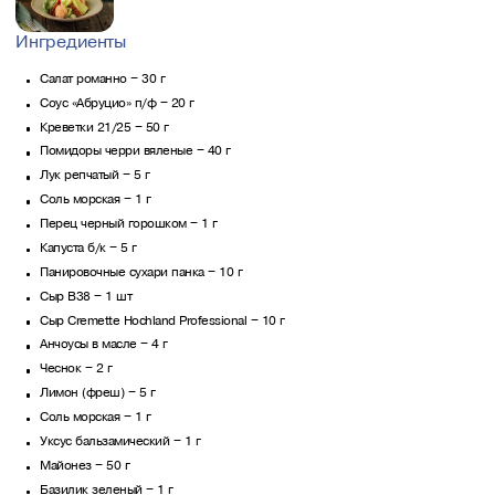
Ингредиенты
Салат романно – 30 г
Соус «Абруцио» п/ф – 20 г
Креветки 21/25 – 50 г
Помидоры черри вяленые – 40 г
Лук репчатый – 5 г
Соль морская – 1 г
Перец черный горошком – 1 г
Капуста б/к – 5 г
Панировочные сухари панка – 10 г
Сыр B38 – 1 шт
Сыр Cremette Hochland Professional – 10 г
Анчоусы в масле – 4 г
Чеснок – 2 г
Лимон (фреш) – 5 г
Соль морская – 1 г
Уксус бальзамический – 1 г
Майонез – 50 г
Базилик зеленый – 1 г