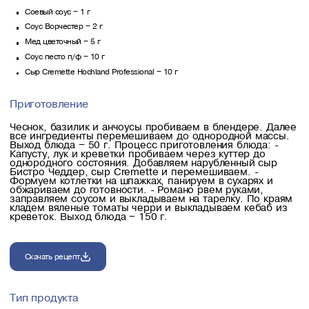
Соевый соус – 1 г
Соус Ворчестер – 2 г
Мед цветочный – 5 г
Соус песто п/ф – 10 г
Сыр Cremette Hochland Professional – 10 г
Приготовление
Чеснок, базилик и анчоусы пробиваем в блендере. Далее
все ингредиенты перемешиваем до однородной массы.
Выход блюда – 50 г. Процесс приготовления блюда: -
Капусту, лук и креветки пробиваем через куттер до
однородного состояния. Добавляем нарубленный сыр
Бистро Чеддер, сыр Cremette и перемешиваем. -
Формуем котлетки на шпажках, панируем в сухарях и
обжариваем до готовности. - Романо рвем руками,
заправляем соусом и выкладываем на тарелку. По краям
кладем вяленые томаты черри и выкладываем кебаб из
креветок. Выход блюда – 150 г.
Скачать рецепт
Тип продукта