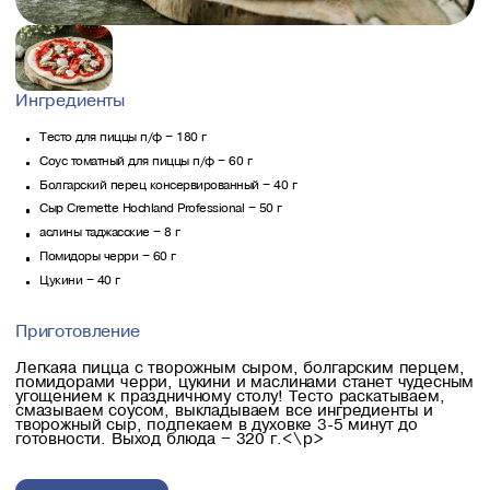
Ингредиенты
Тесто для пиццы п/ф – 180 г
Соус томатный для пиццы п/ф – 60 г
Болгарский перец консервированный – 40 г
Сыр Cremette Hochland Professional – 50 г
аслины таджасские – 8 г
Помидоры черри – 60 г
Цукини – 40 г
Приготовление
Легкаяa пицца с творожным сыром, болгарским перцем,
помидорами черри, цукини и маслинами станет чудесным
угощением к праздничному столу! Тесто раскатываем,
смазываем соусом, выкладываем все ингредиенты и
творожный сыр, подпекаем в духовке 3-5 минут до
готовности. Выход блюда – 320 г.<\p>