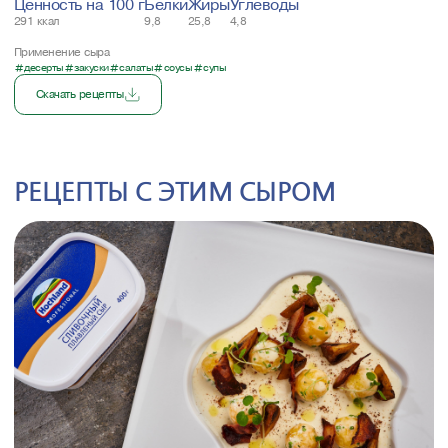
Ценность на 100 г
Белки
Жиры
Углеводы
291 ккал
9,8
25,8
4,8
Применение сыра
десерты
закуски
салаты
соусы
супы
Скачать рецепты
РЕЦЕПТЫ С ЭТИМ СЫРОМ