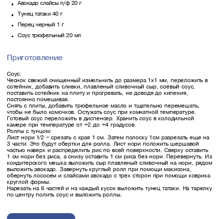
Авокадо слайсы п/ф 20 г
Тунец татаки 40 г
Перец черный 1 г
Соус трюфельный 20 мл
Приготовление
Соус:
Чеснок свежий очищенный̆ измельчить до размера 1х1 мм, переложить в
сотейник, добавить сливки, плавленый сливочный сыр, соевый соус,
поставить сотейник на плиту и прогревать, не доводя до кипения,
постоянно помешивая.
Снять с плиты, добавить трюфельное масло и тщательно перемешать,
чтобы не было комочков. Остужать соус при комнатной температуре.
Готовый соус переложить в диспенсер. Хранить соус в холодильной
камере при температуре от +2 до +4 градусов.
Роллы с тунцом:
Лист нори 1⁄2 – срезать с края 1 см. Затем полоску 1см разрезать еще на
3 части. Это будут обертки для ролла. Лист нори положить шершавой
частью наверх и распределить рис по всей поверхности. Сверху оставить
1 см нори без риса, а снизу оставить 1 см риса без нори. Перевернуть. Из
кондитерского мешка выложить сыр плавленый сливочный на нори, рядом
выложить авокадо. Завернуть круглый ролл при помощи макисона,
обернуть лососем и слайсами авокадо с трех сторон при помощи коврика
круглой формы.
Нарезать на 6 частей и на каждый кусок выложить тунец татаки. На тарелку
по центру полить соус и выложить роллы.