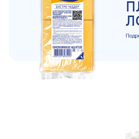
П
Л
Подр