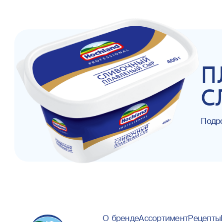
П
С
Подр
О бренде
Ассортимент
Рецепты