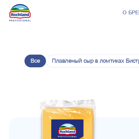
О БР
Все
Плавленый сыр в ломтиках Бист