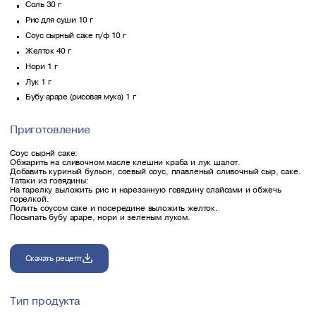
Соль 30 г
Рис для суши 10 г
Соус сырный саке п/ф 10 г
Желток 40 г
Нори 1 г
Лук 1 г
Бубу араре (рисовая мука) 1 г
Приготовление
Соус сырнй саке:
Обжарить на сливочном масле клешни краба и лук шалот.
Добавить куриный бульон, соевый соус, плавленый сливочный сыр, саке.
Татаки из говядины:
На тарелку выложить рис и нарезанную говядину слайсами и обжечь
горелкой.
Полить соусом саке и посередине выложить желток.
Посыпать бубу араре, нори и зеленым луком.
Скачать рецепт
Тип продукта