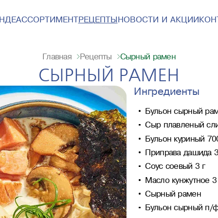
ЕНДЕ
АССОРТИМЕНТ
РЕЦЕПТЫ
НОВОСТИ И АКЦИИ
КОН
Сырный рамен
Главная
Рецепты
СЫРНЫЙ РАМЕН
Ингредиенты
Бульон сырный рам
Сыр плавленый слив
Бульон куриный 70
Приправа дашида 3
Соус соевый 3 г
Масло кунжутное 3
Сырный рамен
Бульон сырный п/ф