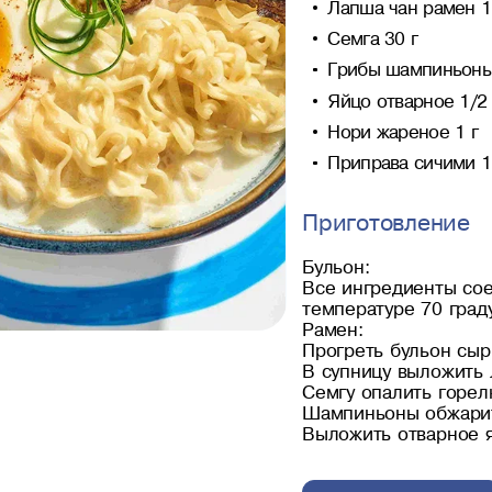
Лапша чан рамен 1
Семга 30 г
Грибы шампиньоны
Яйцо отварное 1/2
Нори жареное 1 г
Приправа сичими 1
Приготовление
Бульон:
Все ингредиенты сое
температуре 70 град
Рамен:
Прогреть бульон сыр
В супницу выложить 
Семгу опалить горелк
Шампиньоны обжарить
Выложить отварное яи