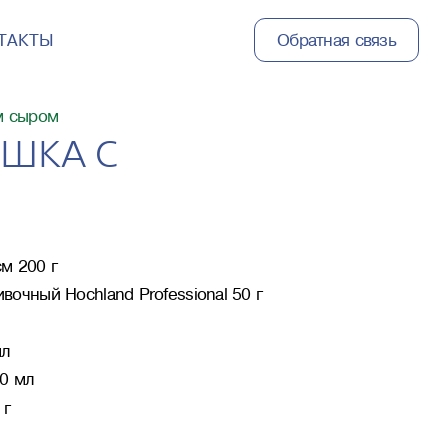
ТАКТЫ
Обратная связь
м сыром
ОШКА С
м 200 г
очный Hochland Professional 50 г
мл
0 мл
 г