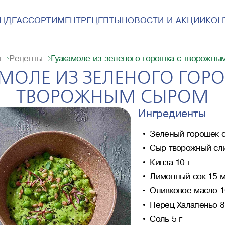
ЕНДЕ
АССОРТИМЕНТ
РЕЦЕПТЫ
НОВОСТИ И АКЦИИ
КОН
Гуакамоле из зеленого горошка с творожны
я
Рецепты
МОЛЕ ИЗ ЗЕЛЕНОГО ГОР
ТВОРОЖНЫМ СЫРОМ
Ингредиенты
Зеленый горошек с
Сыр творожный слив
Кинза 10 г
Лимонный сок 15 
Оливковое масло 1
Перец Халапеньо 8
Соль 5 г